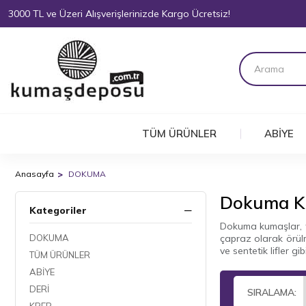
3000 TL ve Üzeri Alışverişlerinizde Kargo Ücretsiz!
TÜM ÜRÜNLER
ABİYE
Anasayfa
DOKUMA
Dokuma 
Kategoriler
Dokuma kumaşlar, tek
DOKUMA
çapraz olarak örül
ve sentetik lifler gi
TÜM ÜRÜNLER
ABİYE
DERİ