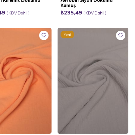
n Kiremit Dokuma
Aerobin Siyah Dokuma
Kumaş
,49
₺235,49
KDV Dahil
KDV Dahil
Yeni
Ürün