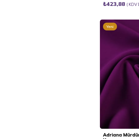
₺423,88
KDV 
Yeni
Ürün
Adriana Mürd