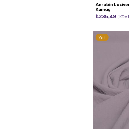
Aerobin Laciv
Kumaş
₺235,49
KDV 
Yeni
Ürün