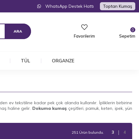
WhatsApp Destek Hattı
Toptan Kumaş
0
Favorilerim
Sepetim
TÜL
ORGANZE
n ev tekstiline kadar pek çok alanda kullanılır. İpliklerin birbirine
aş haline gelir.
Dokuma kumaş
çeşitleri, pamuk, keten, ipek, yün
251 Ürün