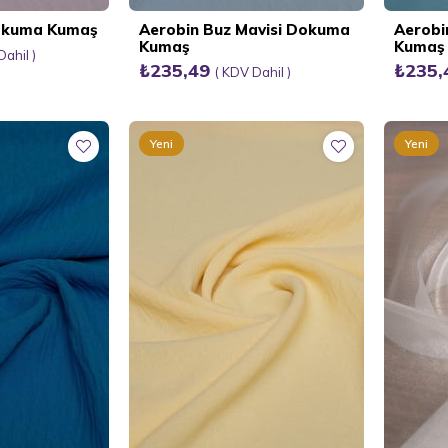
Dokuma Kumaş
Aerobin Buz Mavisi Dokuma
Aerobi
Kumaş
Kumaş
Dahil
₺235,49
₺235
KDV Dahil
Yeni
Yeni
Ürün
Ürün