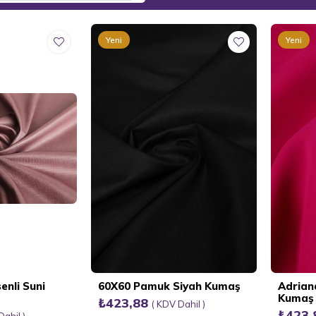
Yeni
Yeni
Ürün
Ürün
nli Suni
60X60 Pamuk Siyah Kumaş
Adrian
Kumaş
₺423,88
KDV Dahil
₺423
Dahil