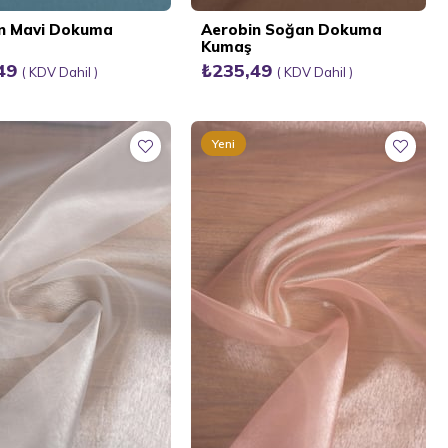
n Mavi Dokuma
Aerobin Soğan Dokuma
Kumaş
,49
₺235,49
KDV Dahil
KDV Dahil
Yeni
Ürün