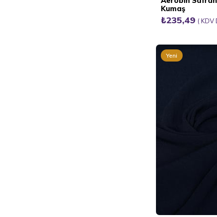
Aerobin Safra
Kumaş
₺235,49
KDV 
Yeni
Ürün