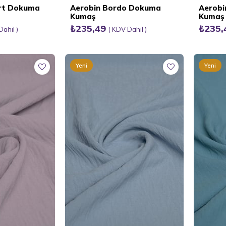
ert Dokuma
Aerobin Bordo Dokuma
Aerob
Kumaş
Kumaş
₺235,49
₺235
Dahil
KDV Dahil
Yeni
Yeni
Ürün
Ürün