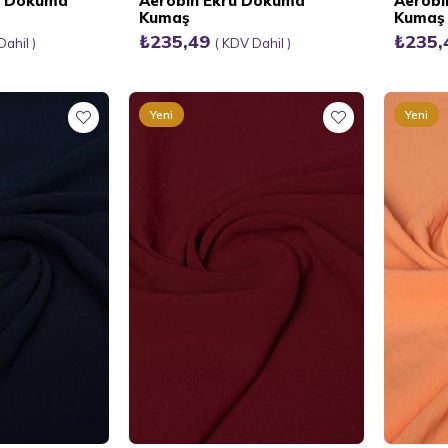
n Dokuma
Aerobin Ekru Dokuma
Aerobi
Kumaş
Kumaş
₺235,49
₺235
Dahil
KDV Dahil
Yeni
Yeni
Ürün
Ürün