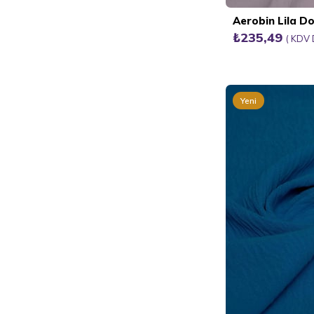
Aerobin Lila 
₺235,49
KDV 
Yeni
Ürün