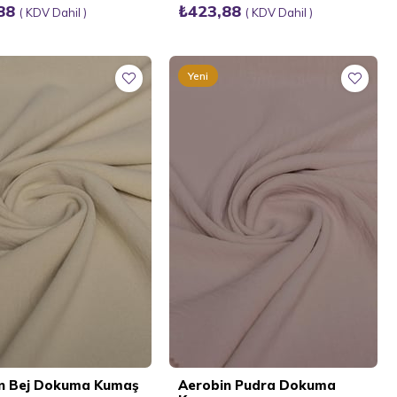
,88
₺423,88
KDV Dahil
KDV Dahil
Yeni
Ürün
n Bej Dokuma Kumaş
Aerobin Pudra Dokuma