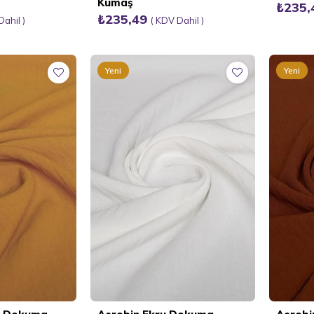
Kumaş
₺235
₺235,49
Dahil
KDV Dahil
Yeni
Yeni
Ürün
Ürün