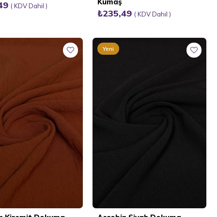
Kumaş
,49
KDV Dahil
₺235,49
KDV Dahil
Yeni
Ürün