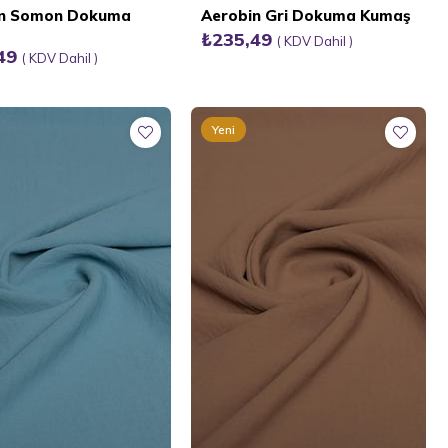
in Somon Dokuma
Aerobin Gri Dokuma Kumaş
₺235,49
KDV Dahil
,49
KDV Dahil
Yeni
Ürün