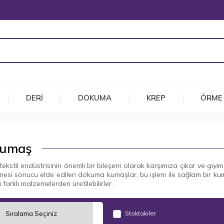
DERİ
DOKUMA
KREP
ÖRME
Kumaş
stil endüstrisinin önemli bir bileşeni olarak karşımıza çıkar ve giyimde
mesi sonucu elde edilen dokuma kumaşlar, bu işlem ile sağlam bir kum
bi farklı malzemelerden üretilebilirler.
Stoktakiler