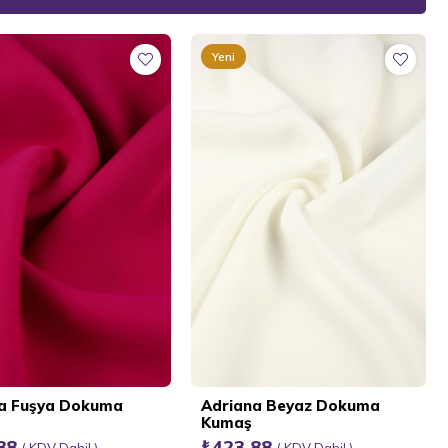
Yeni
Ürün
a Fuşya Dokuma
Adriana Beyaz Dokuma
Kumaş
,88
₺423,88
KDV Dahil
KDV Dahil