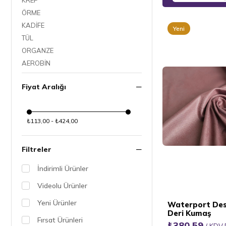
KREP
ÖRME
KADİFE
Yeni
TÜL
Ürün
ORGANZE
AEROBİN
Fiyat Aralığı
₺113,00 - ₺424,00
Filtreler
İndirimli Ürünler
Videolu Ürünler
Yeni Ürünler
Waterport Dese
Deri Kumaş
Fırsat Ürünleri
₺380,59
KDV 