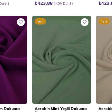
₺423,88
₺423
Dahil
KDV Dahil
Yeni
Yeni
Ürün
Ürün
üm Dokuma
Aerobin Mint Yeşili Dokuma
Aerobi