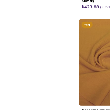
Kumaş
₺423,88
KDV 
Yeni
Ürün