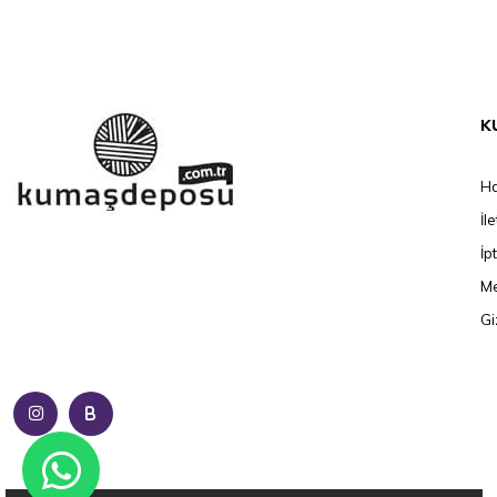
K
Ha
İl
İp
Me
Gi
B