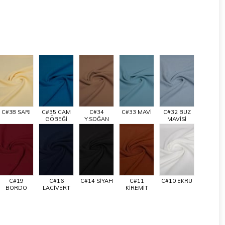
C#38 SARI
C#35 CAM
C#34
C#33 MAVİ
C#32 BUZ
GÖBEĞİ
Y.SOĞAN
MAVİSİ
C#19
C#16
C#14 SİYAH
C#11
C#10 EKRU
BORDO
LACİVERT
KİREMİT