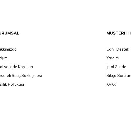
URUMSAL
MÜŞTERİ H
kkımızda
Canlı Destek
etişim
Yardım
tal ve İade Koşulları
İptal & İade
safeli Satış Sözleşmesi
Sıkça Sorulan
zlilik Politikası
KVKK