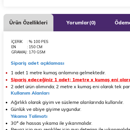
Ürün Özellikleri
Yorumlar
(0)
Ödeme
İÇERİK
: % 100 PES
EN
: 150 CM
GRAMAJ
: 170 GSM
Sipariş adet açıklaması
1 adet 1 metre kumaş anlamına gelmektedir.
Sipariş edeceğiniz 1 adet; 1metre x kumaş eni olara
2 adet ürün alımında; 2 metre x kumaş eni olarak tek parç
Kullanım Alanları
Ağırlıklı olarak giyim ve süsleme alanlarında kullanılır.
Günlük ve abiye giyime uygundur.
Yıkama Talimatı
30° de hassas yıkama ile yıkanmalıdır.
Beyaz için ayrı, renkliler için ayrı deterjan ile yıkanmalıdır