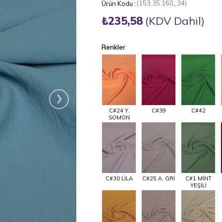
(153.35.160_34)
₺235,58
(KDV Dahil)
Renkler
›
C#24 Y.
C#39
C#42
SOMON
C#30 LİLA
C#25 A. GRİ
C#1 MİNT
YEŞİLİ