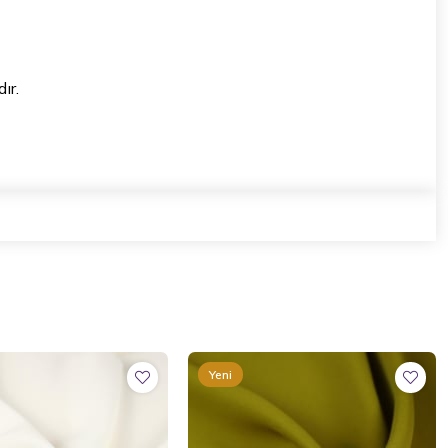
ır.
Yeni
Ürün