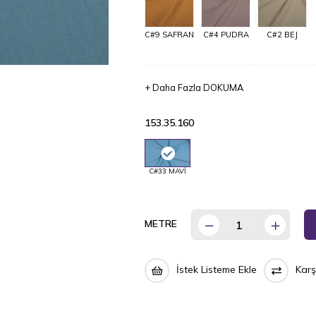
C#9 SAFRAN
C#4 PUDRA
C#2 BEJ
+
Daha Fazla
DOKUMA
153.35.160
C#33 MAVİ
METRE
İstek Listeme Ekle
Karş