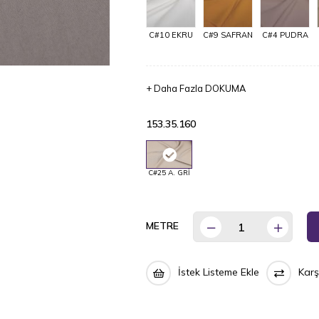
C#10 EKRU
C#9 SAFRAN
C#4 PUDRA
+
Daha Fazla
DOKUMA
153.35.160
C#25 A. GRİ
METRE
İstek Listeme Ekle
Karş