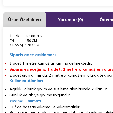
Ürün Özellikleri
Yorumlar
(0)
Ödeme
İÇERİK
: % 100 PES
EN
: 150 CM
GRAMAJ
: 170 GSM
Sipariş adet açıklaması
1 adet 1 metre kumaş anlamına gelmektedir.
Sipariş edeceğiniz 1 adet; 1metre x kumaş eni olara
2 adet ürün alımında; 2 metre x kumaş eni olarak tek parç
Kullanım Alanları
Ağırlıklı olarak giyim ve süsleme alanlarında kullanılır.
Günlük ve abiye giyime uygundur.
Yıkama Talimatı
30° de hassas yıkama ile yıkanmalıdır.
Beyaz için ayrı, renkliler için ayrı deterjan ile yıkanmalıdır