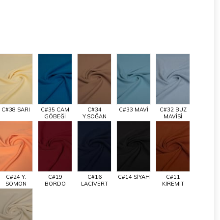
C#38 SARI
C#35 CAM
C#34
C#33 MAVİ
C#32 BUZ
GÖBEĞİ
Y.SOĞAN
MAVİSİ
C#24 Y.
C#19
C#16
C#14 SİYAH
C#11
SOMON
BORDO
LACİVERT
KİREMİT