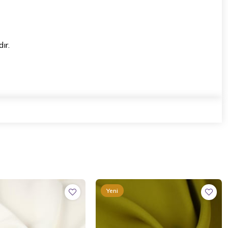
ır.
Yeni
Ürün