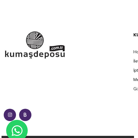
K
Ha
İl
İp
Me
Gi
B