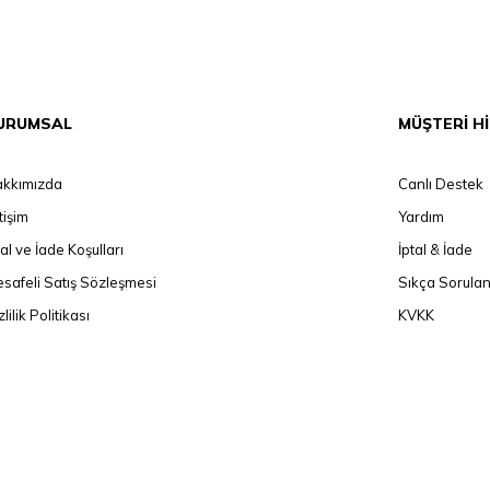
URUMSAL
MÜŞTERİ H
kkımızda
Canlı Destek
etişim
Yardım
tal ve İade Koşulları
İptal & İade
safeli Satış Sözleşmesi
Sıkça Sorulan
zlilik Politikası
KVKK