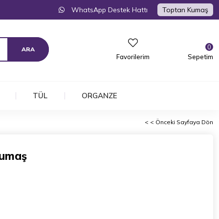
WhatsApp Destek Hattı
Toptan Kumaş
0
Favorilerim
Sepetim
TÜL
ORGANZE
< < Önceki Sayfaya Dön
Kumaş