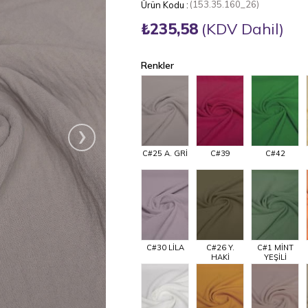
(153.35.160_26)
₺235,58
(KDV Dahil)
Renkler
›
C#25 A. GRİ
C#39
C#42
C#30 LİLA
C#26 Y.
C#1 MİNT
HAKİ
YEŞİLİ