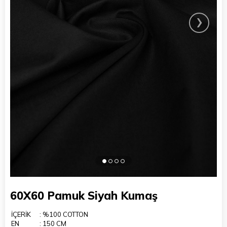
›
60X60 Pamuk Siyah Kumaş
İÇERİK
: %100 COTTON
EN
: 150 CM