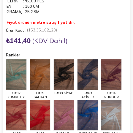
İÇERİK
: %100 PES
EN
: 160 CM
GRAMAJ
: 25 GSM
Fiyat ürünün metre satış fiyatıdır.
(153.35.162_20)
₺141,40
(KDV Dahil)
Renkler
C#37
C#39
C#38 SİYAH
C#69
C#34
ZÜMRÜT Y.
SAFRAN
LACİVERT
MÜRDÜM