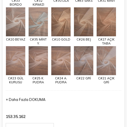
C#33
C#32
C#30 LİLA
C#83 SAKS
C#31 MAVİ
BORDO
KIRMIZI
C#20 BEYAZ
C#35 MİNT
C#10 GOLD
C#26 BEJ
C#27 AÇIK
Y.
TABA
C#23 GÜL
C#25 K.
C#24 A.
C#22 GRİ
C#21 AÇIK
KURUSU
PUDRA
PUDRA
GRİ
+
Daha Fazla
DOKUMA
153.35.162