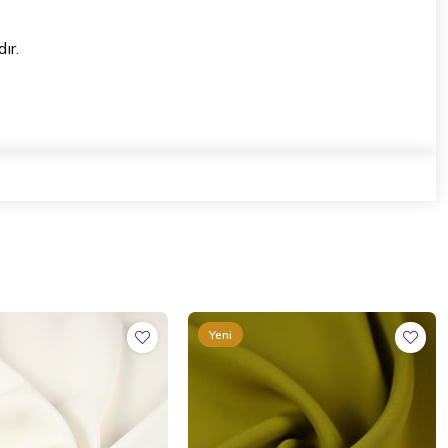
ır.
Yeni
Ürün