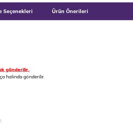
 Seçenekleri
Ürün Önerileri
k gönderilir.
a halinda gönderilir.
.