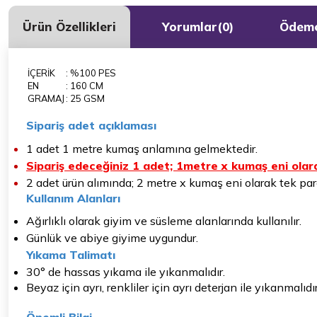
Ürün Özellikleri
Yorumlar
(0)
Ödeme
İÇERİK
: %100 PES
EN
: 160 CM
GRAMAJ
: 25 GSM
Sipariş adet açıklaması
1 adet 1 metre kumaş anlamına gelmektedir.
Sipariş edeceğiniz 1 adet; 1metre x kumaş eni olara
2 adet ürün alımında; 2 metre x kumaş eni olarak tek parç
Kullanım Alanları
Ağırlıklı olarak giyim ve süsleme alanlarında kullanılır.
Günlük ve abiye giyime uygundur.
Yıkama Talimatı
30° de hassas yıkama ile yıkanmalıdır.
Beyaz için ayrı, renkliler için ayrı deterjan ile yıkanmalıdır
Önemli Bilgi