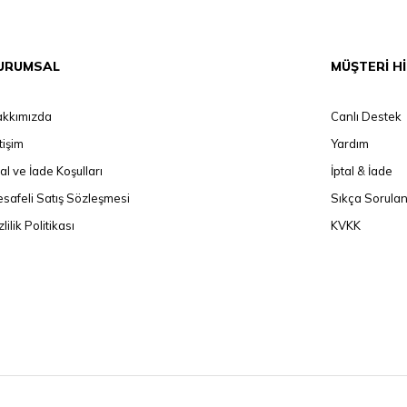
URUMSAL
MÜŞTERİ H
kkımızda
Canlı Destek
etişim
Yardım
tal ve İade Koşulları
İptal & İade
safeli Satış Sözleşmesi
Sıkça Sorulan
zlilik Politikası
KVKK