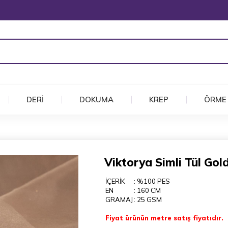
DERİ
DOKUMA
KREP
ÖRME
Viktorya Simli Tül Go
İÇERİK
: %100 PES
EN
: 160 CM
GRAMAJ
: 25 GSM
Fiyat ürünün metre satış fiyatıdır.