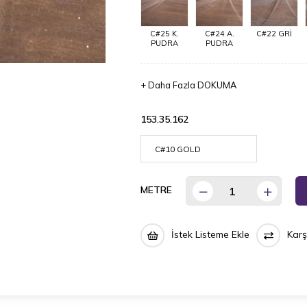
C#25 K.
C#24 A.
C#22 GRİ
PUDRA
PUDRA
+
Daha Fazla
DOKUMA
153.35.162
METRE
İstek Listeme Ekle
Karş