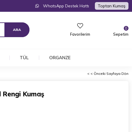
WhatsApp Destek Hattı
Toptan Kumaş
0
Favorilerim
Sepetim
TÜL
ORGANZE
< < Önceki Sayfaya Dön
ld Rengi Kumaş