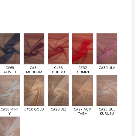
C#69
C#34
C#33
C#32
C#30 LİLA
LACİVERT
MÜRDÜM
BORDO
KIRMIZI
C#35 MİNT
C#10 GOLD
C#26 BEJ
C#27 AÇIK
C#23 GÜL
Y.
TABA
KURUSU