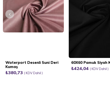
Waterport Desenli Suni Deri
60X60 Pamuk Siyah
Kumaş
₺424,04
KDV Dahil
₺380,73
KDV Dahil