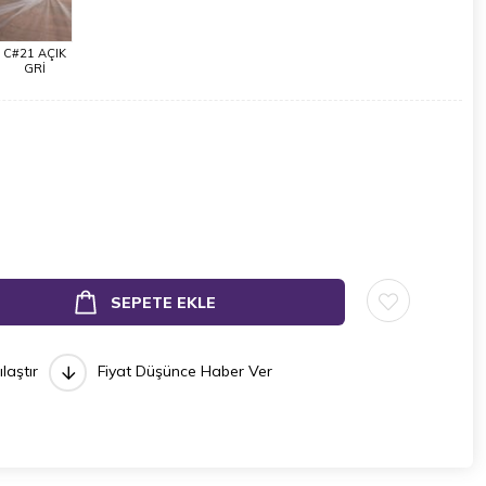
C#21 AÇIK
GRİ
ılaştır
Fiyat Düşünce Haber Ver