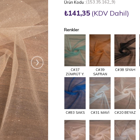
(153.35.162_9)
₺141,35
(KDV Dahil)
Renkler
›
C#37
C#39
C#38 SİYAH
ZÜMRÜT Y.
SAFRAN
C#83 SAKS
C#31 MAVİ
C#20 BEYAZ