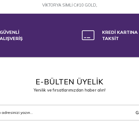
VİKTORYA SİMLİ C#10 GOLD
,
GÜVENLİ
KREDİ KARTINA
ALIŞVERİŞ
TAKSİT
E-BÜLTEN ÜYELİK
Yenilik ve fırsatlarımızdan haber alın!
G