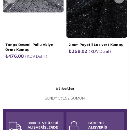
Tango Desenli Pullu Abiye
2 mm Payetli Lacivert Kumaş
Örme Kumaş
₺358,02
KDV Dahil
₺476,08
KDV Dahil
Etiketler
SENDY C#152 SOMON
,
3000 TL VE ÜZERİ
GÜVENLİ
ALIŞVERİŞLERDE
ALIŞVERİŞ