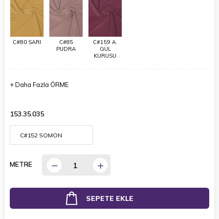
C#80 SARI
C#85
C#159 A.
PUDRA
GÜL
KURUSU
+
Daha Fazla
ÖRME
153.35.035
METRE