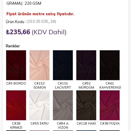
GRAMAJ
: 220 GSM
Fiyat ürünün metre satış fiyatıdır.
(153.35.035_34)
₺235,66
(KDV Dahil)
Renkler
C#5 BORDO
C#152
C#101
C#92
C#61
SOMON
LACİVERT
MÜRDÜM
KAHVERENGİ
C#28
C#55 EKRU
C#84 A.
C#118 HAKİ
C#38 FUŞYA
KIRMIZI
VİZON