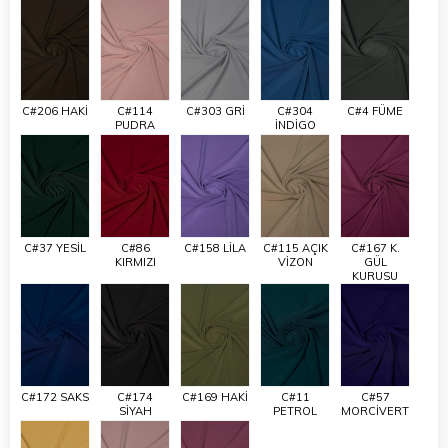
C#206 HAKİ
C#114
C#303 GRİ
C#304
C#4 FÜME
PUDRA
İNDİGO
C#37 YESİL
C#86
C#158 LİLA
C#115 AÇIK
C#167 K.
KIRMIZI
VİZON
GÜL
KURUSU
C#172 SAKS
C#174
C#169 HAKİ
C#11
C#57
SİYAH
PETROL
MORCİVERT