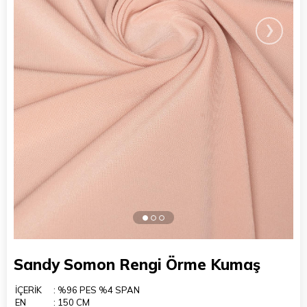
›
Sandy Somon Rengi Örme Kumaş
İÇERİK
: %96 PES %4 SPAN
EN
: 150 CM