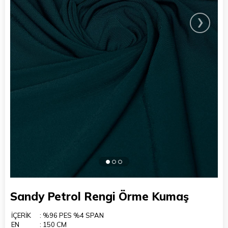
›
Sandy Petrol Rengi Örme Kumaş
İÇERİK
: %96 PES %4 SPAN
EN
: 150 CM