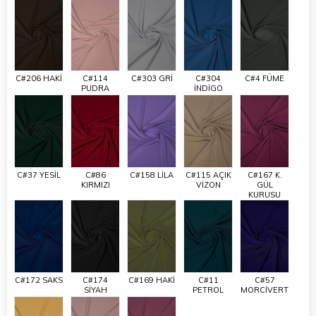
C#206 HAKİ
C#114
C#303 GRİ
C#304
C#4 FÜME
PUDRA
İNDİGO
C#37 YESİL
C#86
C#158 LİLA
C#115 AÇIK
C#167 K.
KIRMIZI
VİZON
GÜL
KURUSU
C#172 SAKS
C#174
C#169 HAKİ
C#11
C#57
SİYAH
PETROL
MORCİVERT