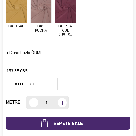
C#80 SARI
C#85
C#159 A.
PUDRA
GÜL
KURUSU
+
Daha Fazla
ÖRME
153.35.035
METRE