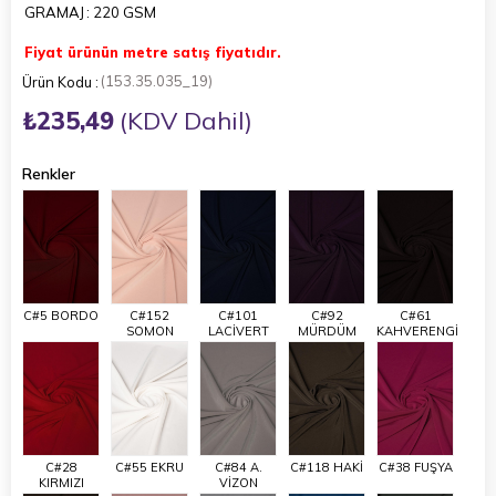
GRAMAJ
: 220 GSM
Fiyat ürünün metre satış fiyatıdır.
(153.35.035_19)
₺235,49
(KDV Dahil)
Renkler
C#5 BORDO
C#152
C#101
C#92
C#61
SOMON
LACİVERT
MÜRDÜM
KAHVERENGİ
C#28
C#55 EKRU
C#84 A.
C#118 HAKİ
C#38 FUŞYA
KIRMIZI
VİZON