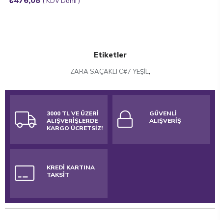
₺476,08
KDV Dahil
Etiketler
ZARA SAÇAKLI C#7 YEŞİL
,
3000 TL VE ÜZERİ
GÜVENLİ
ALIŞVERİŞLERDE
ALIŞVERİŞ
KARGO ÜCRETSİZ!
KREDİ KARTINA
TAKSİT