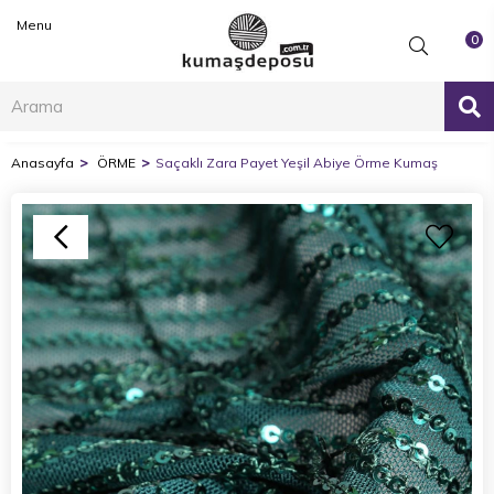
Menu
0
Anasayfa
ÖRME
Saçaklı Zara Payet Yeşil Abiye Örme Kumaş