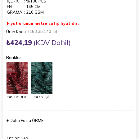
İÇERİK
: %100 PES
EN
: 145 CM
GRAMAJ
: 210 GSM
Fiyat ürünün metre satış fiyatıdır.
(153.35.140_6)
₺424,19
(KDV Dahil)
Renkler
C#5 BORDO
C#7 YEŞİL
+
Daha Fazla
ÖRME