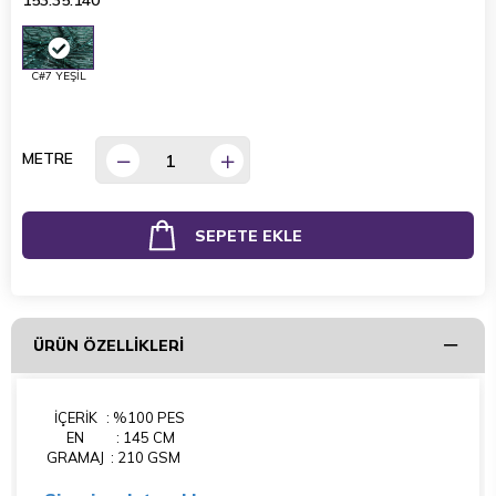
153.35.140
C#7 YEŞİL
METRE
ÜRÜN ÖZELLIKLERI
İÇERİK
: %100 PES
EN
: 145 CM
GRAMAJ
: 210 GSM