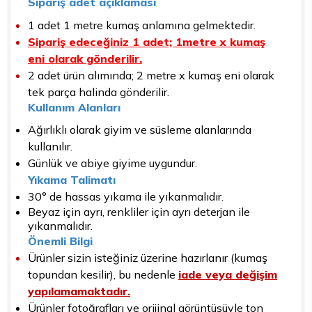
Sipariş adet açıklaması
1 adet 1 metre kumaş anlamına gelmektedir.
Sipariş edeceğiniz 1 adet; 1metre x kumaş
eni olarak gönderilir.
2 adet ürün alımında; 2 metre x kumaş eni olarak
tek parça halinda gönderilir.
Kullanım Alanları
Ağırlıklı olarak giyim ve süsleme alanlarında
kullanılır.
Günlük ve abiye giyime uygundur.
Yıkama Talimatı
30° de hassas yıkama ile yıkanmalıdır.
Beyaz için ayrı, renkliler için ayrı deterjan ile
yıkanmalıdır.
Önemli Bilgi
Ürünler sizin isteğiniz üzerine hazırlanır (kumaş
topundan kesilir), bu nedenle
iade veya değişim
yapılamamaktadır.
Ürünler fotoğrafları ve orijinal görüntüsüyle ton