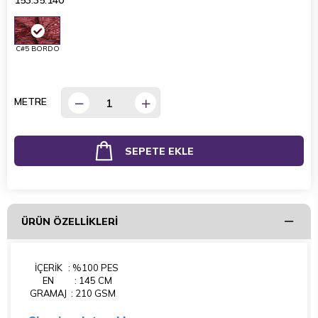
153.35.140
C#5 BORDO
METRE
ÜRÜN ÖZELLIKLERI
İÇERİK
: %100 PES
EN
: 145 CM
GRAMAJ
: 210 GSM