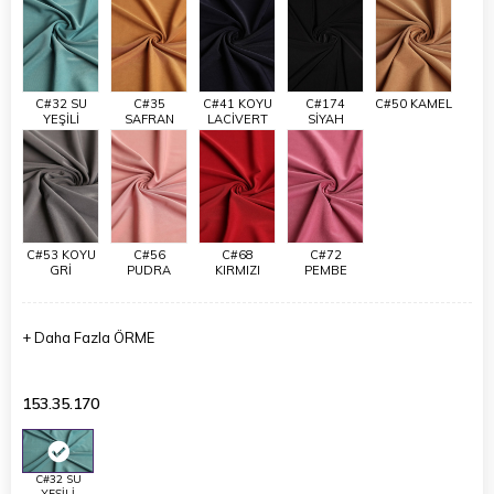
C#32 SU
C#35
C#41 KOYU
C#174
C#50 KAMEL
YEŞİLİ
SAFRAN
LACİVERT
SİYAH
C#53 KOYU
C#56
C#68
C#72
GRİ
PUDRA
KIRMIZI
PEMBE
+
Daha Fazla
ÖRME
153.35.170
C#32 SU
YEŞİLİ