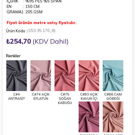
İÇERİK
: %95 PES %5 SPAN
EN
: 150 CM
GRAMAJ
: 205 GSM
Fiyat ürünün metre satış fiyatıdır.
(153.35.170_8)
₺254,70
(KDV Dahil)
Renkler
C#4
C#74 AÇIK
C#75
C#83 AÇIK
C#86 CAM
ANTRASİT
EFLATUN
SOĞAN
KAVUN İÇİ
GÖBEĞİ
KABUĞU