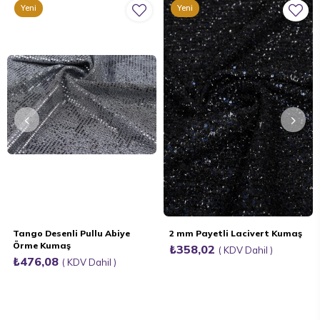
Yeni
Yeni
Ürün
Ürün
Tango Desenli Pullu Abiye
2 mm Payetli Lacivert Kumaş
Örme Kumaş
₺358,02
KDV Dahil
₺476,08
KDV Dahil