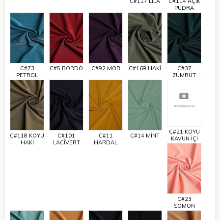
C#117 LİLA
C#114 AÇIK
PUDRA
C#73
C#5 BORDO
C#92 MOR
C#169 HAKİ
C#37
PETROL
ZÜMRÜT
C#21 KOYU
C#118 KOYU
C#101
C#11
C#14 MİNT
KAVUN İÇİ
HAKİ
LACİVERT
HARDAL
C#23
SOMON