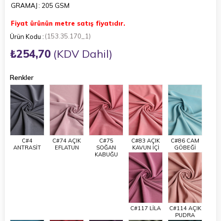
GRAMAJ
: 205 GSM
Fiyat ürünün metre satış fiyatıdır.
(153.35.170_1)
₺254,70
(KDV Dahil)
Renkler
C#4
C#74 AÇIK
C#75
C#83 AÇIK
C#86 CAM
ANTRASİT
EFLATUN
SOĞAN
KAVUN İÇİ
GÖBEĞİ
KABUĞU
C#117 LİLA
C#114 AÇIK
PUDRA