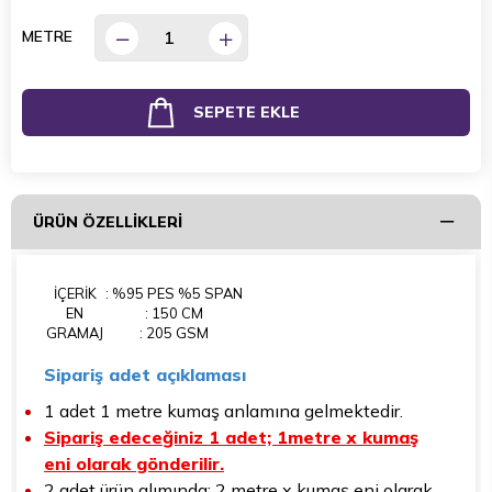
METRE
ÜRÜN ÖZELLIKLERI
İÇERİK
: %95 PES %5 SPAN
EN
: 150 CM
GRAMAJ
: 205 GSM
Sipariş adet açıklaması
1 adet 1 metre kumaş anlamına gelmektedir.
Sipariş edeceğiniz 1 adet; 1metre x kumaş
eni olarak gönderilir.
2 adet ürün alımında; 2 metre x kumaş eni olarak