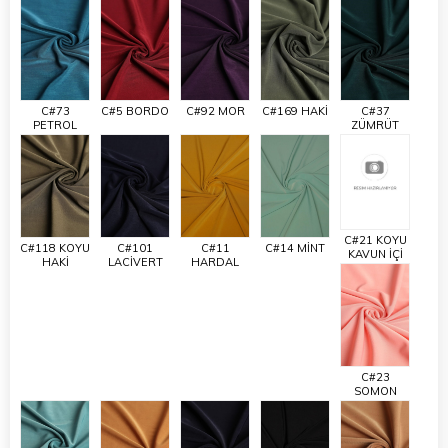
C#73
C#5 BORDO
C#92 MOR
C#169 HAKİ
C#37
PETROL
ZÜMRÜT
C#21 KOYU
C#118 KOYU
C#101
C#11
C#14 MİNT
KAVUN İÇİ
HAKİ
LACİVERT
HARDAL
C#23
SOMON