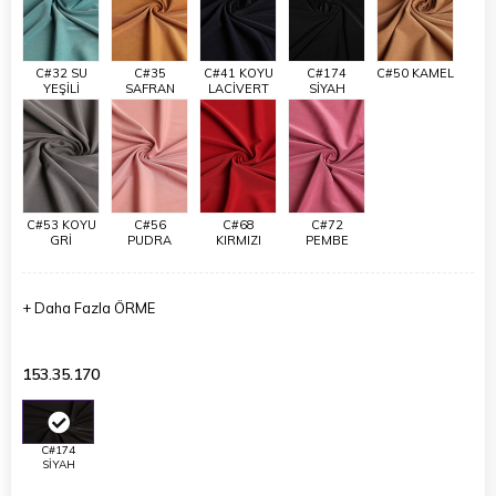
C#32 SU
C#35
C#41 KOYU
C#174
C#50 KAMEL
YEŞİLİ
SAFRAN
LACİVERT
SİYAH
C#53 KOYU
C#56
C#68
C#72
GRİ
PUDRA
KIRMIZI
PEMBE
+
Daha Fazla
ÖRME
153.35.170
C#174
SİYAH