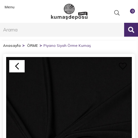
Menu
0
Anasayfa
ÖRME
Piyano Siyah Örme Kumaş