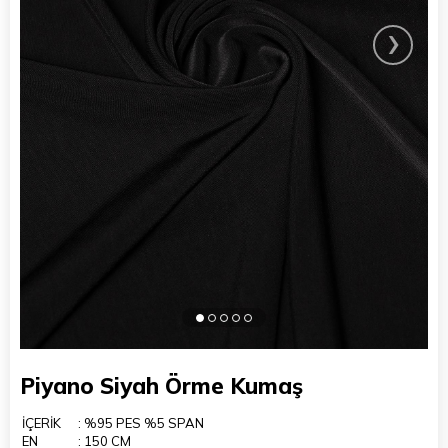
›
Piyano Siyah Örme Kumaş
İÇERİK
: %95 PES %5 SPAN
EN
: 150 CM