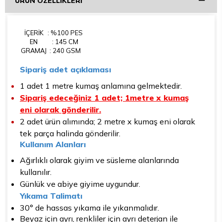
ÜRÜN ÖZELLIKLERI
İÇERİK
: %100 PES
EN
: 145 CM
GRAMAJ
: 240 GSM
Sipariş adet açıklaması
1 adet 1 metre kumaş anlamına gelmektedir.
Sipariş edeceğiniz 1 adet; 1metre x kumaş
eni olarak gönderilir.
2 adet ürün alımında; 2 metre x kumaş eni olarak
tek parça halinda gönderilir.
Kullanım Alanları
Ağırlıklı olarak giyim ve süsleme alanlarında
kullanılır.
Günlük ve abiye giyime uygundur.
Yıkama Talimatı
30° de hassas yıkama ile yıkanmalıdır.
Beyaz için ayrı, renkliler için ayrı deterjan ile