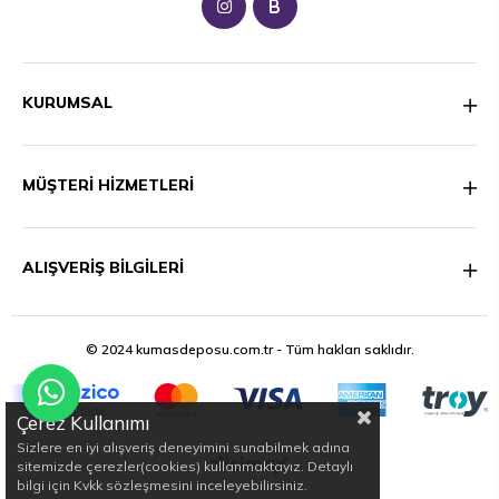
B
KURUMSAL
MÜŞTERİ HİZMETLERİ
ALIŞVERİŞ BİLGİLERİ
© 2024 kumasdeposu.com.tr - Tüm hakları saklıdır.
Çerez Kullanımı
Sizlere en iyi alışveriş deneyimini sunabilmek adına
sitemizde çerezler(cookies) kullanmaktayız. Detaylı
bilgi için Kvkk sözleşmesini inceleyebilirsiniz.