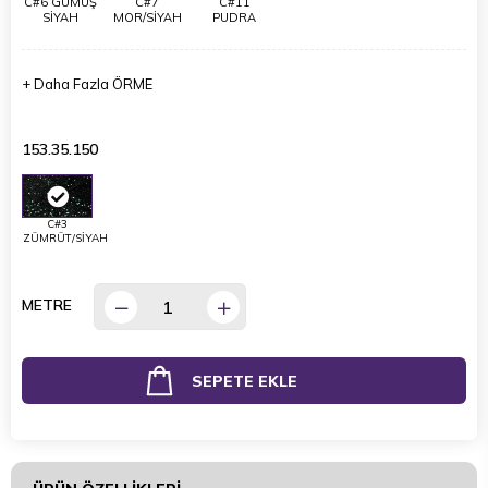
C#6 GÜMÜŞ
C#7
C#11
SİYAH
MOR/SİYAH
PUDRA
+
Daha Fazla
ÖRME
153.35.150
C#3
ZÜMRÜT/SİYAH
METRE