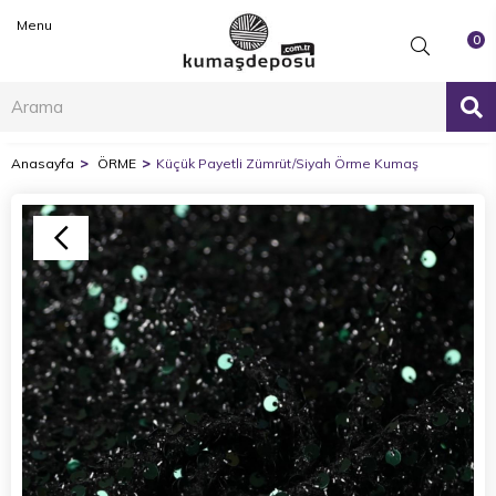
Menu
0
Anasayfa
ÖRME
Küçük Payetli Zümrüt/Siyah Örme Kumaş