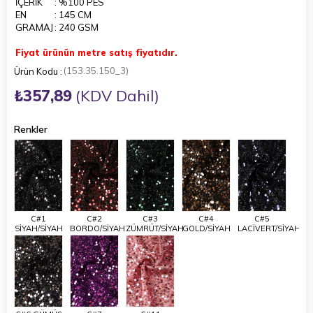
İÇERİK
: %100 PES
EN
: 145 CM
GRAMAJ
: 240 GSM
Fiyat ürünün metre satış fiyatıdır.
(153.35.150_3)
₺357,89
(KDV Dahil)
Renkler
C#1
C#2
C#3
C#4
C#5
SİYAH/SİYAH
BORDO/SİYAH
ZÜMRÜT/SİYAH
GOLD/SİYAH
LACİVERT/SİYAH