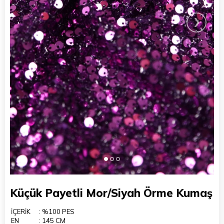
›
Küçük Payetli Mor/Siyah Örme Kumaş
İÇERİK
: %100 PES
EN
: 145 CM