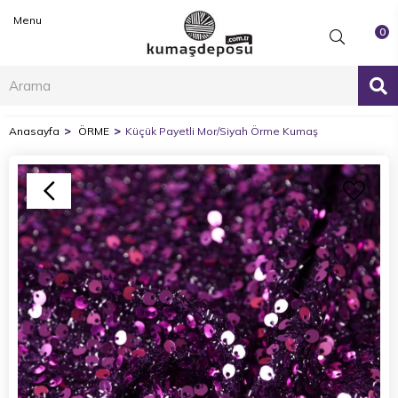
Menu
0
Anasayfa
ÖRME
Küçük Payetli Mor/Siyah Örme Kumaş