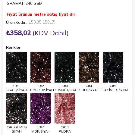
GRAMAJ
: 240 GSM
Fiyat ürünün metre satış fiyatıdır.
(153.35.150_7)
₺358,02
(KDV Dahil)
Renkler
C#1
C#2
C#3
C#4
C#5
SİYAH/SİYAH
BORDO/SİYAH
ZÜMRÜT/SİYAH
GOLD/SİYAH
LACİVERT/SİYAH
C#6 GÜMÜŞ
C#7
C#11
SİYAH
MOR/SİYAH
PUDRA