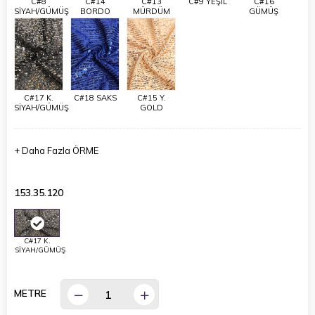
C#8
C#14
C#13
C#9 YEŞİL
C#16
SİYAH/GÜMÜŞ
BORDO
MÜRDÜM
GÜMÜŞ
C#17 K.
C#18 SAKS
C#15 Y.
SİYAH/GÜMÜŞ
GOLD
+
Daha Fazla
ÖRME
153.35.120
C#17 K.
SİYAH/GÜMÜŞ
METRE