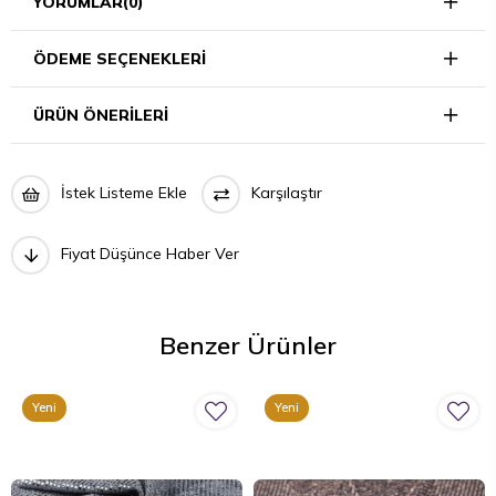
YORUMLAR
(0)
ÖDEME SEÇENEKLERI
ÜRÜN ÖNERILERI
İstek Listeme Ekle
Karşılaştır
Fiyat Düşünce Haber Ver
Benzer Ürünler
Yeni
Yeni
Ürün
Ürün