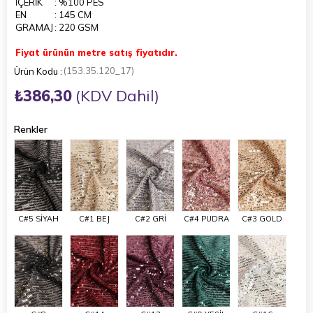
İÇERİK
: %100 PES
EN
: 145 CM
GRAMAJ
: 220 GSM
Fiyat ürünün metre satış fiyatıdır.
(153.35.120_17)
₺386,30
(KDV Dahil)
Renkler
C#5 SİYAH
C#1 BEJ
C#2 GRİ
C#4 PUDRA
C#3 GOLD