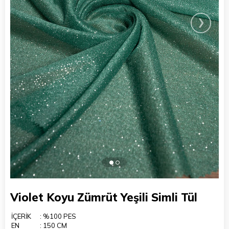
›
Violet Koyu Zümrüt Yeşili Simli Tül
İÇERİK
: %100 PES
EN
: 150 CM