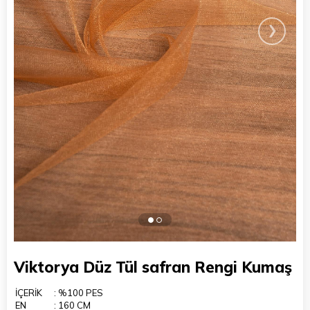
›
Viktorya Düz Tül safran Rengi Kumaş
İÇERİK
: %100 PES
EN
: 160 CM