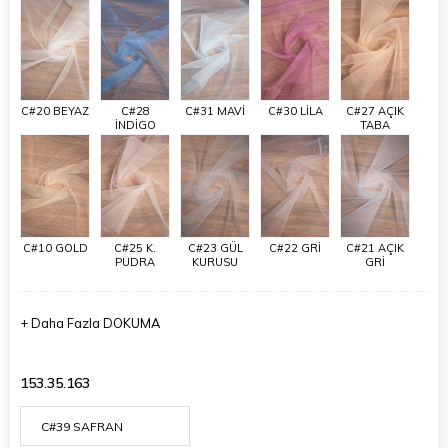
C#20 BEYAZ
C#28
C#31 MAVİ
C#30 LİLA
C#27 AÇIK
İNDİGO
TABA
C#10 GOLD
C#25 K.
C#23 GÜL
C#22 GRİ
C#21 AÇIK
PUDRA
KURUSU
GRİ
+
Daha Fazla
DOKUMA
153.35.163