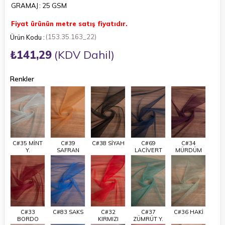
GRAMAJ
: 25 GSM
Fiyat ürünün metre satış fiyatıdır.
(153.35.163_22)
₺141,29
(KDV Dahil)
Renkler
C#35 MİNT
C#39
C#38 SİYAH
C#69
C#34
Y.
SAFRAN
LACİVERT
MÜRDÜM
C#33
C#83 SAKS
C#32
C#37
C#36 HAKİ
BORDO
KIRMIZI
ZÜMRÜT Y.