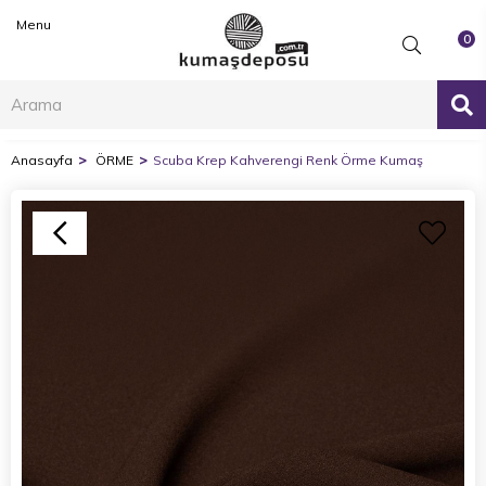
Menu
0
Anasayfa
ÖRME
Scuba Krep Kahverengi Renk Örme Kumaş