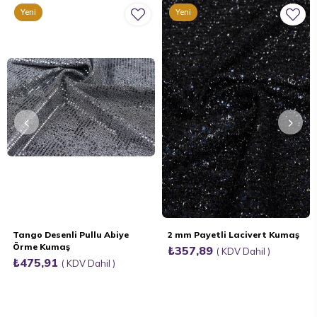
Yeni
Yeni
Ürün
Ürün
Tango Desenli Pullu Abiye
2 mm Payetli Lacivert Kumaş
Örme Kumaş
₺357,89
KDV Dahil
₺475,91
KDV Dahil