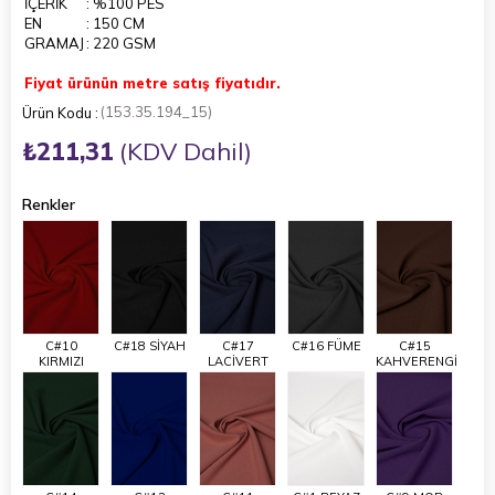
İÇERİK
: %100 PES
EN
: 150 CM
GRAMAJ
: 220 GSM
Fiyat ürünün metre satış fiyatıdır.
(153.35.194_15)
₺211,31
(KDV Dahil)
Renkler
C#10
C#18 SİYAH
C#17
C#16 FÜME
C#15
KIRMIZI
LACİVERT
KAHVERENGİ