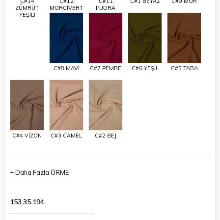
C#14
C#12
C#11
C#1 BEYAZ
C#9 MOR
ZÜMRÜT
MORCİVERT
PUDRA
YEŞİLİ
C#8 MAVİ
C#7 PEMBE
C#6 YEŞİL
C#5 TABA
C#4 VİZON
C#3 CAMEL
C#2 BEJ
+
Daha Fazla
ÖRME
153.35.194