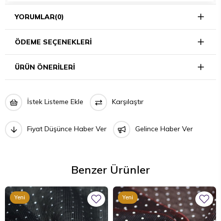
YORUMLAR
(0)
ÖDEME SEÇENEKLERI
ÜRÜN ÖNERILERI
İstek Listeme Ekle
Karşılaştır
Fiyat Düşünce Haber Ver
Gelince Haber Ver
Benzer Ürünler
Yeni
Yeni
Ürün
Ürün