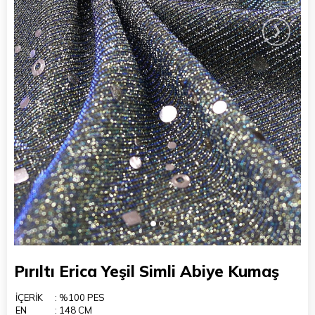
›
Pırıltı Erica Yeşil Simli Abiye Kumaş
İÇERİK
: %100 PES
EN
: 148 CM