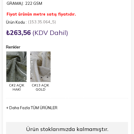
GRAMAJ
: 222 GSM
Fiyat ürünün metre satış fiyatıdır.
(153.35.064_5)
₺263,56
(KDV Dahil)
Renkler
C#2 AÇIK
C#13 AÇIK
HAKİ
GOLD
+
Daha Fazla
TÜM ÜRÜNLER
Ürün stoklarımızda kalmamıştır.