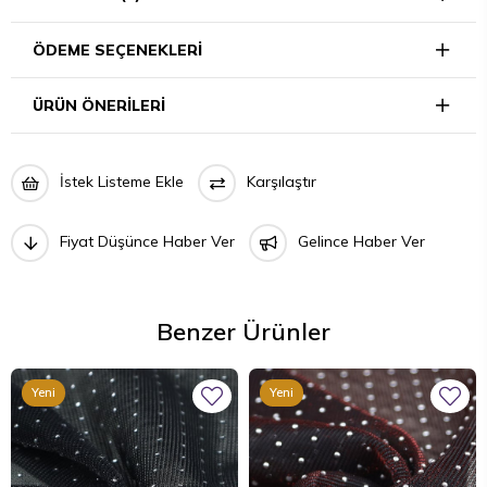
ÖDEME SEÇENEKLERI
ÜRÜN ÖNERILERI
İstek Listeme Ekle
Karşılaştır
Fiyat Düşünce Haber Ver
Gelince Haber Ver
Benzer Ürünler
Yeni
Yeni
Ürün
Ürün