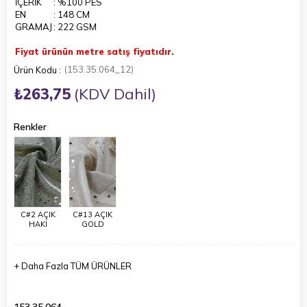
İÇERİK
: %100 PES
EN
: 148 CM
GRAMAJ
: 222 GSM
Fiyat ürünün metre satış fiyatıdır.
(153.35.064_12)
₺263,75
(KDV Dahil)
Renkler
C#2 AÇIK
C#13 AÇIK
HAKİ
GOLD
+
Daha Fazla
TÜM ÜRÜNLER