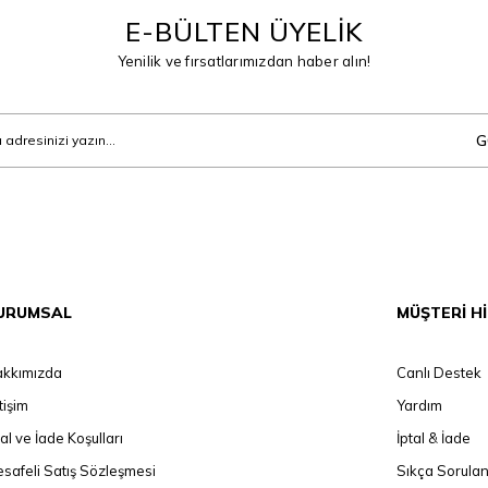
E-BÜLTEN ÜYELİK
Yenilik ve fırsatlarımızdan haber alın!
G
URUMSAL
MÜŞTERİ H
kkımızda
Canlı Destek
etişim
Yardım
tal ve İade Koşulları
İptal & İade
safeli Satış Sözleşmesi
Sıkça Sorulan