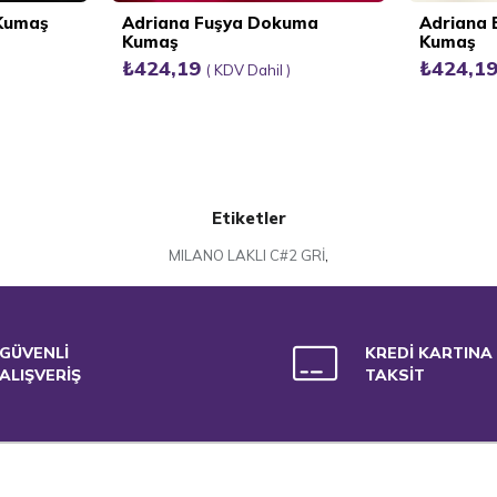
 Kumaş
Adriana Fuşya Dokuma
Adriana
Kumaş
Kumaş
₺424,19
₺424,1
KDV Dahil
Etiketler
MILANO LAKLI C#2 GRİ
,
GÜVENLİ
KREDİ KARTINA
ALIŞVERİŞ
TAKSİT