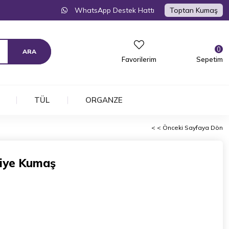
WhatsApp Destek Hattı
Toptan Kumaş
0
Favorilerim
Sepetim
TÜL
ORGANZE
< < Önceki Sayfaya Dön
biye Kumaş