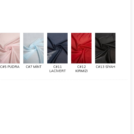
C#5 PUDRA
C#7 MİNT
C#11
C#12
C#13 SİYAH
LACİVERT
KIRMIZI