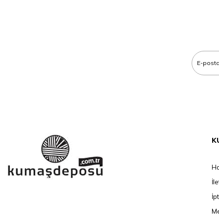
K
Ha
İl
İp
Me