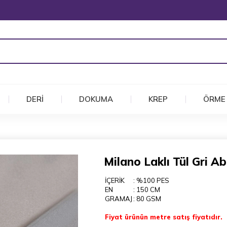
DERİ
DOKUMA
KREP
ÖRME
Milano Laklı Tül Gri A
İÇERİK
: %100 PES
EN
: 150 CM
GRAMAJ
: 80 GSM
Fiyat ürünün metre satış fiyatıdır.