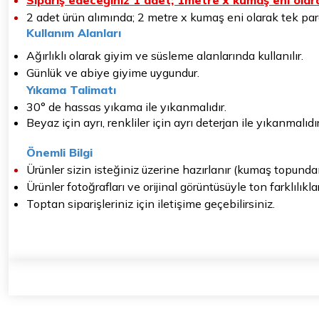
Sipariş edeceğiniz 1 adet; 1metre x kumaş eni olara
2 adet ürün alımında; 2 metre x kumaş eni olarak tek parç
Kullanım Alanları
Ağırlıklı olarak giyim ve süsleme alanlarında kullanılır.
Günlük ve abiye giyime uygundur.
Yıkama Talimatı
30° de hassas yıkama ile yıkanmalıdır.
Beyaz için ayrı, renkliler için ayrı deterjan ile yıkanmalıdır
Önemli Bilgi
Ürünler sizin isteğiniz üzerine hazırlanır (kumaş topunda
Ürünler fotoğrafları ve orijinal görüntüsüyle ton farklılıkl
Toptan siparişleriniz için iletişime geçebilirsiniz.