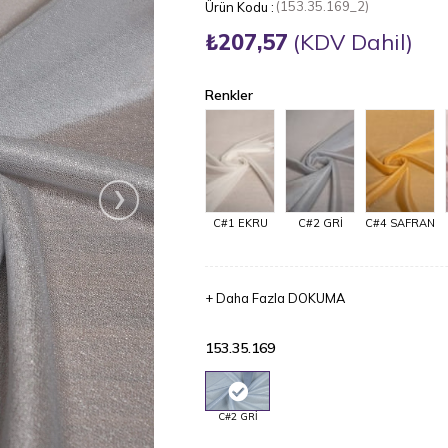
(153.35.169_2)
₺207,57
(KDV Dahil)
Renkler
›
C#1 EKRU
C#2 GRİ
C#4 SAFRAN
+
Daha Fazla
DOKUMA
153.35.169
C#2 GRİ