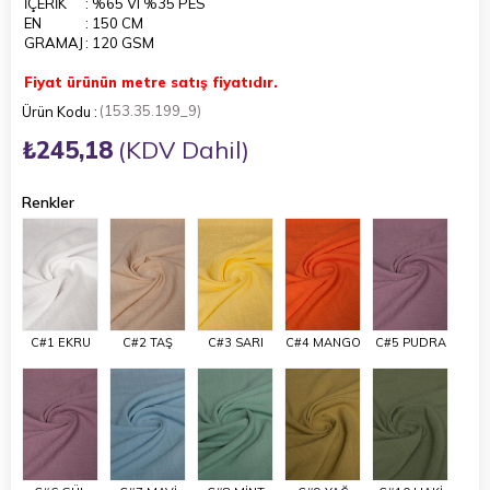
İÇERİK
: %65 VI %35 PES
EN
: 150 CM
GRAMAJ
: 120 GSM
Fiyat ürünün metre satış fiyatıdır.
(153.35.199_9)
₺245,18
(KDV Dahil)
Renkler
C#1 EKRU
C#2 TAŞ
C#3 SARI
C#4 MANGO
C#5 PUDRA