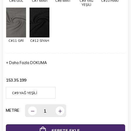
C#6 GÜL
C#7 MAVİ
C#8 MİNT
C#9 YAĞ
C#10 HAKİ
YEŞİLİ
C#11 GRİ
C#12 SİYAH
+
Daha Fazla
DOKUMA
153.35.199
METRE