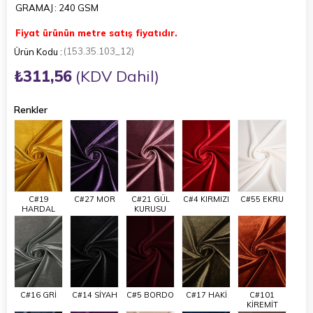
GRAMAJ
: 240 GSM
Fiyat ürünün metre satış fiyatıdır.
(153.35.103_12)
₺311,56
(KDV Dahil)
Renkler
C#19
C#27 MOR
C#21 GÜL
C#4 KIRMIZI
C#55 EKRU
HARDAL
KURUSU
C#16 GRİ
C#14 SİYAH
C#5 BORDO
C#17 HAKİ
C#101
KİREMİT