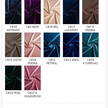
C#20
C#1 MOR
C#25 BEJ
C#13
C#7 K.
ANTRASİT
LACİVERT
PUDRA
C#15 VİZON
C#18
C#11
C#12 SAKS
C#56
PUDRA
PETROL
K.TURKUAZ
C#10 YEŞİL
C#22 A.
GÜLKURUSU