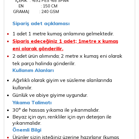
İÇERİK
: %92 PES %8 SPAN
EN
: 150 CM
GRAMAJ
: 240 GSM
Sipariş adet açıklaması
1 adet 1 metre kumaş anlamına gelmektedir.
Sipariş edeceğiniz 1 adet; 1metre x kumaş
eni olarak gönderilir.
2 adet ürün alımında; 2 metre x kumaş eni olarak
tek parça halinda gönderilir.
Kullanım Alanları
Ağırlıklı olarak giyim ve süsleme alanlarında
kullanılır.
Günlük ve abiye giyime uygundur.
Yıkama Talimatı
30° de hassas yıkama ile yıkanmalıdır.
Beyaz için ayrı, renkliler için ayrı deterjan ile
yıkanmalıdır.
Önemli Bilgi
Ürünler sizin isteğiniz üzerine hazırlanır (kumaş