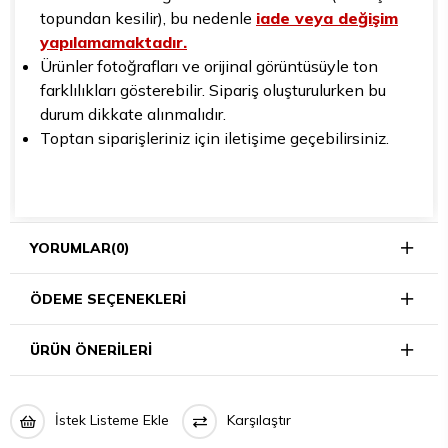
topundan kesilir), bu nedenle
iade veya değişim
yapılamamaktadır.
Ürünler fotoğrafları ve orijinal görüntüsüyle ton
farklılıkları gösterebilir. Sipariş oluşturulurken bu
durum dikkate alınmalıdır.
Toptan siparişleriniz için iletişime geçebilirsiniz.
YORUMLAR
(0)
ÖDEME SEÇENEKLERI
ÜRÜN ÖNERILERI
İstek Listeme Ekle
Karşılaştır