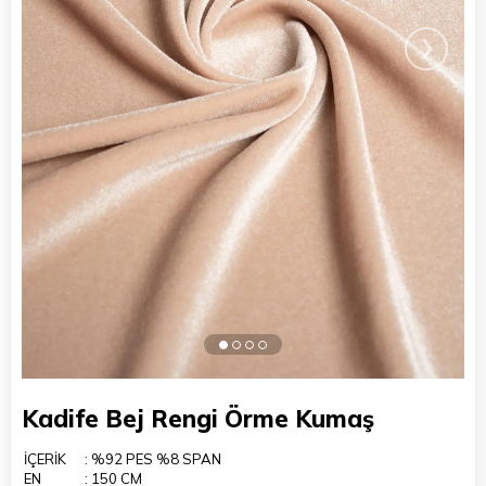
›
Kadife Bej Rengi Örme Kumaş
İÇERİK
: %92 PES %8 SPAN
EN
: 150 CM