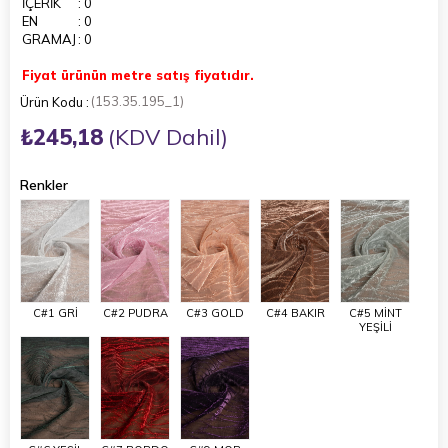
İÇERİK
: 0
EN
: 0
GRAMAJ
: 0
Fiyat ürünün metre satış fiyatıdır.
(153.35.195_1)
₺245,18
(KDV Dahil)
Renkler
C#1 GRİ
C#2 PUDRA
C#3 GOLD
C#4 BAKIR
C#5 MİNT
YEŞİLİ