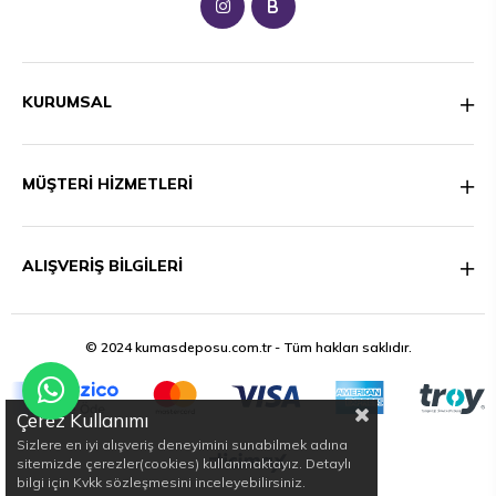
B
KURUMSAL
MÜŞTERİ HİZMETLERİ
ALIŞVERİŞ BİLGİLERİ
© 2024 kumasdeposu.com.tr - Tüm hakları saklıdır.
Çerez Kullanımı
Sizlere en iyi alışveriş deneyimini sunabilmek adına
sitemizde çerezler(cookies) kullanmaktayız. Detaylı
bilgi için Kvkk sözleşmesini inceleyebilirsiniz.