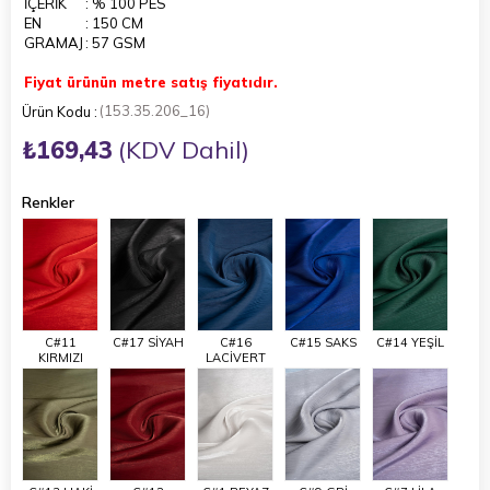
İÇERİK
: % 100 PES
EN
: 150 CM
GRAMAJ
: 57 GSM
Fiyat ürünün metre satış fiyatıdır.
(153.35.206_16)
₺169,43
(KDV Dahil)
Renkler
C#11
C#17 SİYAH
C#16
C#15 SAKS
C#14 YEŞİL
KIRMIZI
LACİVERT