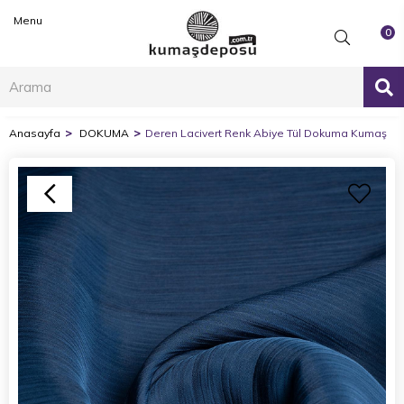
Menu
0
Anasayfa
DOKUMA
Deren Lacivert Renk Abiye Tül Dokuma Kumaş