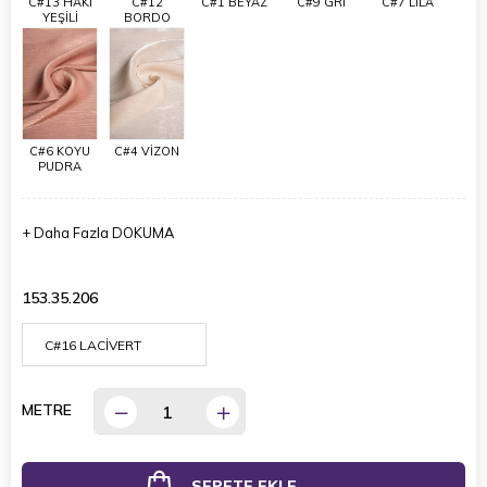
C#13 HAKİ
C#12
C#1 BEYAZ
C#9 GRİ
C#7 LİLA
YEŞİLİ
BORDO
C#6 KOYU
C#4 VİZON
PUDRA
+
Daha Fazla
DOKUMA
153.35.206
METRE