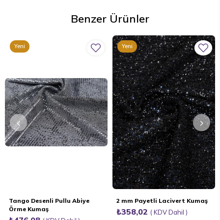
Benzer Ürünler
Yeni
Yeni
Ürün
Ürün
Tango Desenli Pullu Abiye
2 mm Payetli Lacivert Kumaş
Örme Kumaş
₺358,02
KDV Dahil