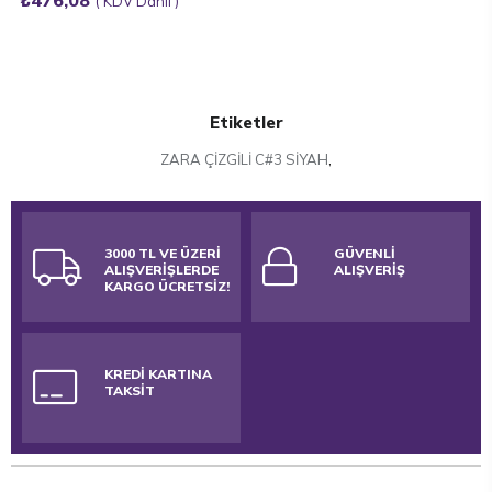
₺476,08
KDV Dahil
Etiketler
ZARA ÇİZGİLİ C#3 SİYAH
,
3000 TL VE ÜZERİ
GÜVENLİ
ALIŞVERİŞLERDE
ALIŞVERİŞ
KARGO ÜCRETSİZ!
KREDİ KARTINA
TAKSİT