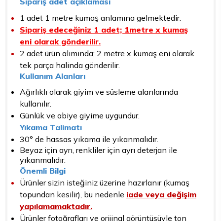
Sipariş adet açıklaması
1 adet 1 metre kumaş anlamına gelmektedir.
Sipariş edeceğiniz 1 adet; 1metre x kumaş
eni olarak gönderilir.
2 adet ürün alımında; 2 metre x kumaş eni olarak
tek parça halinda gönderilir.
Kullanım Alanları
Ağırlıklı olarak giyim ve süsleme alanlarında
kullanılır.
Günlük ve abiye giyime uygundur.
Yıkama Talimatı
30° de hassas yıkama ile yıkanmalıdır.
Beyaz için ayrı, renkliler için ayrı deterjan ile
yıkanmalıdır.
Önemli Bilgi
Ürünler sizin isteğiniz üzerine hazırlanır (kumaş
topundan kesilir), bu nedenle
iade veya değişim
yapılamamaktadır.
Ürünler fotoğrafları ve orijinal görüntüsüyle ton