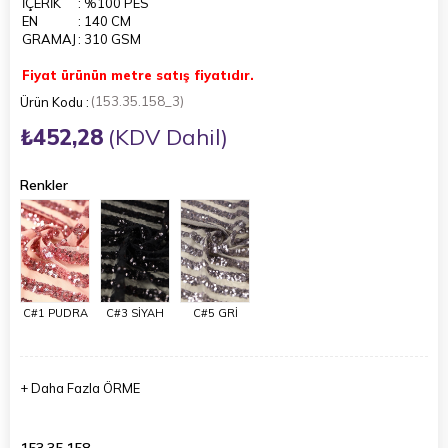
İÇERİK
: %100 PES
EN
: 140 CM
GRAMAJ
: 310 GSM
Fiyat ürünün metre satış fiyatıdır.
(153.35.158_3)
₺452,28
(KDV Dahil)
Renkler
C#1 PUDRA
C#3 SİYAH
C#5 GRİ
+
Daha Fazla
ÖRME