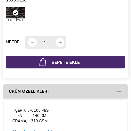
153.35.158
C#3 SİYAH
METRE
ÜRÜN ÖZELLIKLERI
İÇERİK
: %100 PES
EN
: 140 CM
GRAMAJ
: 310 GSM