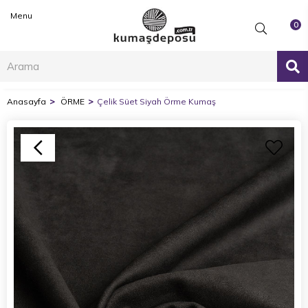
Menu
0
Anasayfa
ÖRME
Çelik Süet Siyah Örme Kumaş