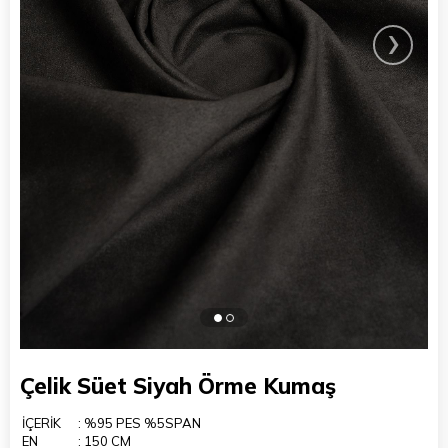
›
Çelik Süet Siyah Örme Kumaş
İÇERİK
: %95 PES %5SPAN
EN
: 150 CM