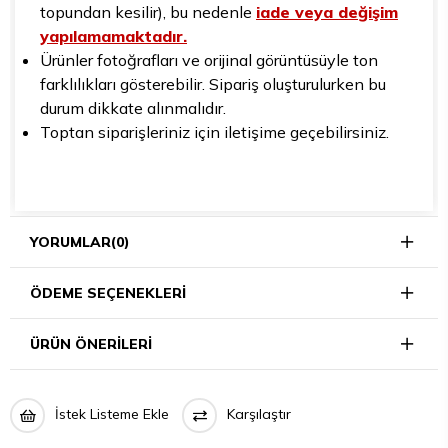
topundan kesilir), bu nedenle
iade veya değişim
yapılamamaktadır.
Ürünler fotoğrafları ve orijinal görüntüsüyle ton
farklılıkları gösterebilir. Sipariş oluşturulurken bu
durum dikkate alınmalıdır.
Toptan siparişleriniz için iletişime geçebilirsiniz.
YORUMLAR
(0)
ÖDEME SEÇENEKLERI
ÜRÜN ÖNERILERI
İstek Listeme Ekle
Karşılaştır