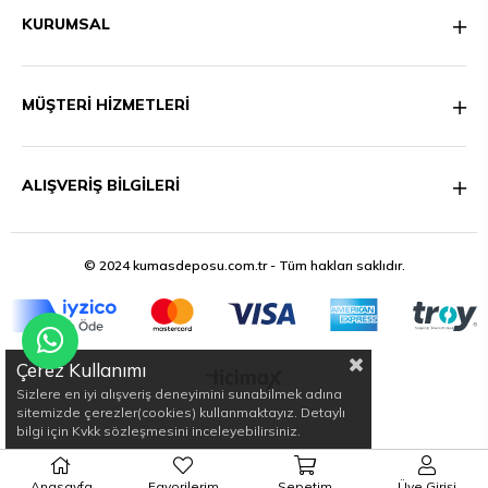
KURUMSAL
MÜŞTERİ HİZMETLERİ
ALIŞVERİŞ BİLGİLERİ
© 2024 kumasdeposu.com.tr - Tüm hakları saklıdır.
Çerez Kullanımı
Sizlere en iyi alışveriş deneyimini sunabilmek adına
sitemizde çerezler(cookies) kullanmaktayız. Detaylı
bilgi için Kvkk sözleşmesini inceleyebilirsiniz.
//
Anasayfa
Favorilerim
Sepetim
Üye Girişi